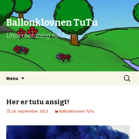
Ballonklovnen TuTu
Underholdning for børn
Videre til indhold
Søg
Menu
efter:
Her er tutu ansigt!
24. september 2013
Ballonklovnen TuTu