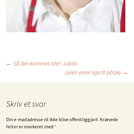
←
Så der kommet site!! Jubiiii
Julen varer lige til påske
→
Indlæg navigation
Skriv et svar
Din e-mailadresse vil ikke blive offentliggjort.
Krævede
felter er markeret med
*