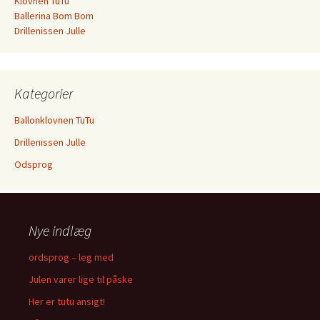
Klovnen TuTu
Ballerina Bom Bom
Drillenissen Julle
Kategorier
Ballonklovnen TuTu
Drillenissen Julle
Odsprog
Nye indlæg
ordsprog – leg med
Julen varer lige til påske
Her er tutu ansigt!