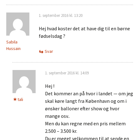
1. september 2016 kl. 13:20
Hej hvad koster det at have dig til en børne
fødselsdag ?
Sabila
Hussain
Svar
1. september 2016 kl. 14:09
Hej !
Det kommer an på hvor i landet — om jeg
tali
skal køre langt fra København og om i
ønsker balloner efter show og hvor
mange osv..
Men du kan regne med en pris mellem
2.500 – 3.500 kr.
Du er meget velkommen til at sende en