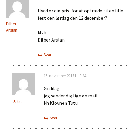
Hvad er din pris, for at optræde til en lille
fest den lørdag den 12 december?
Dilber
Arslan
Mvh
Dilber Arslan
Svar
16. november 2015 kl. 8:24
Goddag
jeg sender dig lige en mail
tali
kh Klovnen Tutu
Svar