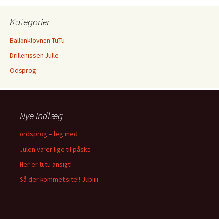
Kategorier
Ballonklovnen TuTu
Drillenissen Julle
Odsprog
Nye indlæg
ordsprog – leg med
Julen varer lige til påske
Her er tutu ansigt!
Så der kommet site!! Jubiiii