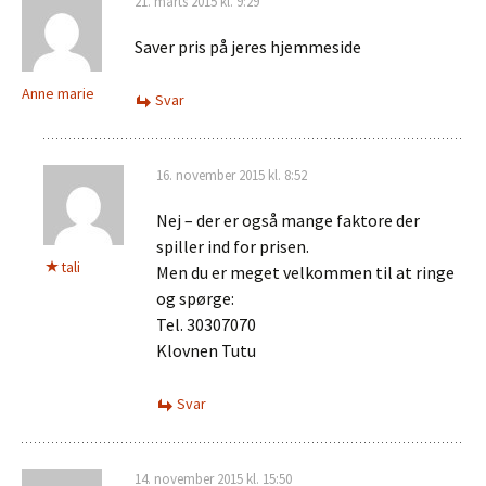
21. marts 2015 kl. 9:29
Saver pris på jeres hjemmeside
Anne marie
Svar
16. november 2015 kl. 8:52
Nej – der er også mange faktore der
spiller ind for prisen.
tali
Men du er meget velkommen til at ringe
og spørge:
Tel. 30307070
Klovnen Tutu
Svar
14. november 2015 kl. 15:50