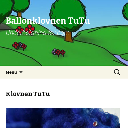
Ballonklovnen TuTu
Underholdning for børn
Videre til indhold
Søg
Menu
efter:
Klovnen TuTu