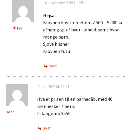
16. november 2015 kl. 8:51
Hejsa
Klovnen koster mellem 2.500 – 5.000 kr. –
tali
afhængigt af hvor i landet samt hvor
mange børn.
Sjove hilsner
Klovnen tutu
Svar
11. juli 2016 kl. 16:14
Hva er prisen til en barnedåb, med 40
mennesker 7 børn.
Jean
I slangerup 3550
Svar